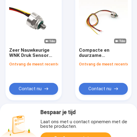
Zeer Nauwkeurige
Compacte en
WNK Druk Sensor
duurzame
Klein Formaat I2C
druksensoromvormer
Ontvang de meest recente Prijs
Ontvang de meest recente Prij
Voor Slim Water
voor nauwkeurige
absolute drukmeters
Contact nu
Contact nu
Bespaar je tijd
Laat ons met u contact opnemen met de
beste producten.