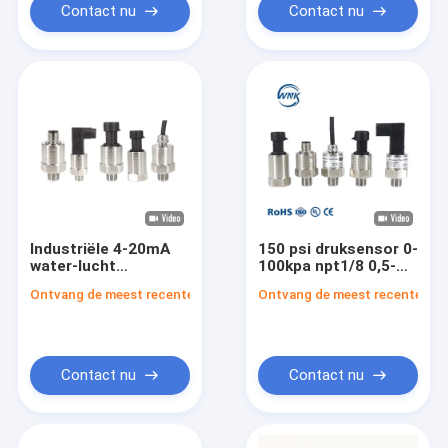
Contact nu
Contact nu
Industriële 4-20mA
150 psi druksensor 0-
water-lucht
100kpa npt1/8 0,5-
vacuümdruktransmitter
4,5v
Ontvang de meest recente Prijs
Ontvang de meest recente Prij
transducer sensor
luchtdrukomvormer
Contact nu
Contact nu