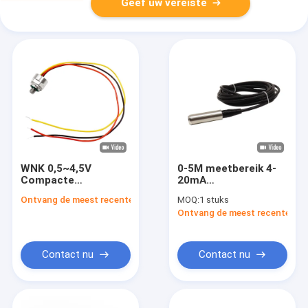
Geef uw vereiste
WNK 0,5~4,5V
0-5M meetbereik 4-
Compacte
20mA
druksensor
onderwatersensor
Ontvang de meest recente Prijs
MOQ:
1 stuks
Automobiele
voor diepe putten
Ontvang de meest recente Prij
vrachtwagen voor
hydraulisch systeem
Contact nu
Contact nu