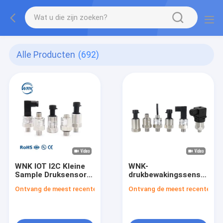
Alle Producten
(692)
WNK IOT I2C Kleine
WNK-
Sample Druksensor
drukbewakingssensoren
Transducer
150 psi Drukzender 4-
Ontvang de meest recente Prijs
Ontvang de meest recente Prij
20 ma