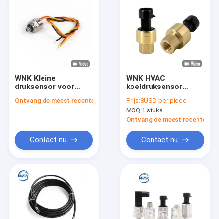
WNK Kleine
WNK HVAC
druksensor voor
koeldruksensor
koffiemachine water
Druktransmitter 0,5-
Ontvang de meest recente Prijs
Prijs:
8USD per piece
dispenser
4,5v
MOQ:
1 stuks
watermeter
Ontvang de meest recente Prij
Contact nu
Contact nu
Huis
Producten
Over ons