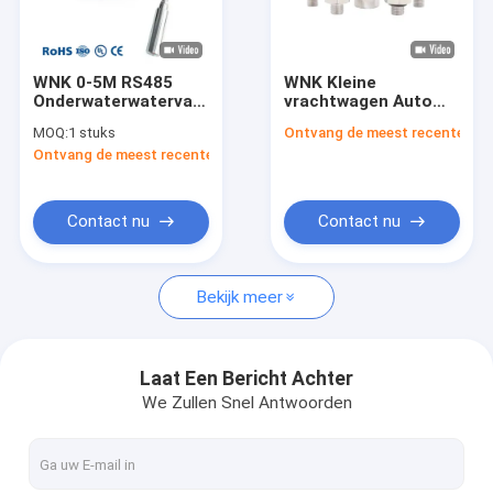
Fabriekstocht
Kwaliteitscontrole
WNK 0-5M RS485
WNK Kleine
Onderwaterwatervatniveau
vrachtwagen Auto
Neem contact met ons op
sensor
Piezoresistive
MOQ:
1 stuks
Ontvang de meest recente Prij
Keramische 4-20ma
Ontvang de meest recente Prijs
waterdruksensor
Nieuws
Gevallen
Contact nu
Contact nu
Vraag een offerte
Bekijk meer
VR
Laat Een Bericht Achter
We Zullen Snel Antwoorden
Elektronische Druksensor
De elektronische Sensor van de Waterdruk