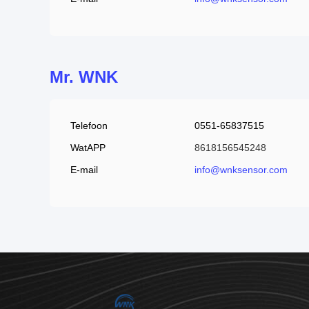
Mr. WNK
Telefoon
0551-65837515
WatAPP
8618156545248
E-mail
info@wnksensor.com