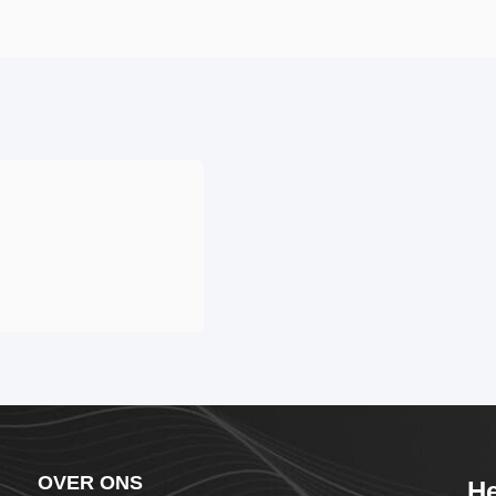
OVER ONS
He