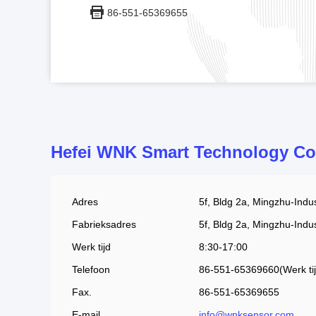
86-551-65369655
Hefei WNK Smart Technology Co
Adres
5f, Bldg 2a, Mingzhu-Indu
Fabrieksadres
5f, Bldg 2a, Mingzhu-Indu
Werk tijd
8:30-17:00
Telefoon
86-551-65369660(Werk tij
Fax.
86-551-65369655
E-mail
info@wnksensor.com