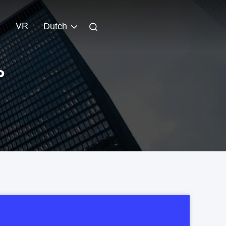
VR
Dutch
P