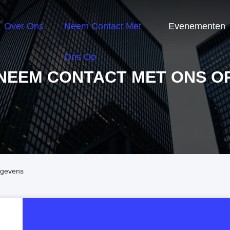
Over Ons
Neem Contact Met
Evenementen
Ons Op
NEEM CONTACT MET ONS O
egevens