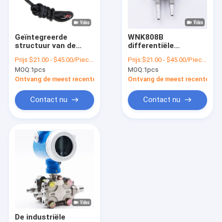
Fabriekstocht
Kwaliteitscontrole
Geïntegreerde
WNK808B
structuur van de
differentiële
Neem contact met ons op
gashvac de
Drukzender, IP65-de
Prijs:
$21.00 - $45.00/Pieces
Prijs:
$21.00 - $45.00/Pieces
Differentiële Druk
Sensor van de
MOQ:
1pcs
MOQ:
1pcs
Sensor
Winddruk
Nieuws
Ontvang de meest recente Prijs
Ontvang de meest recente Prij
Gevallen
Contact nu
Contact nu
Vraag een offerte
VR
Elektronische Druksensor
De elektronische Sensor van de Waterdruk
De industriële