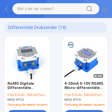
Differentiële Drukzender
(18)
Rs485 Digitale
4-20mA 0-10V RS485
Differentiële
Micro-differentiële
Drukzender voor
druktransmitter voor
Prijs:
$70.00 - $80.00/Pieces
Prijs:
$70.00 - $80.00/Pieces
Airconditioning
HVAC-ventilatie
MOQ:
1PCS
MOQ:
1PCS
Ontvang de meest recente Prijs
Ontvang de meest recente Prij