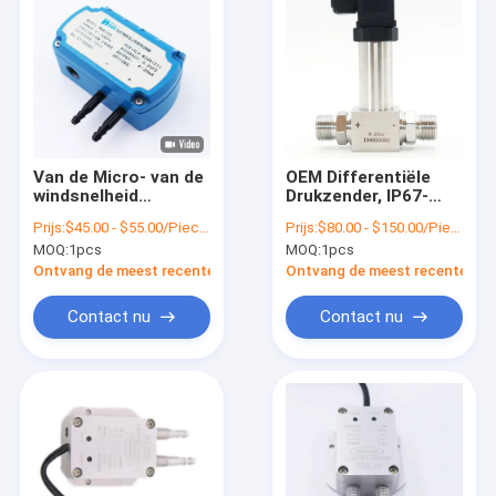
Van de Micro- van de
OEM Differentiële
windsnelheid
Drukzender, IP67-
Differentiële slimme
Vloeibare de
Prijs:
$45.00 - $55.00/Pieces
Prijs:
$80.00 - $150.00/Pieces
1 Jaargarantie
Stroommeters van
MOQ:
1pcs
MOQ:
1pcs
Druksensor
de Gasstoom
Ontvang de meest recente Prijs
Ontvang de meest recente Prij
Contact nu
Contact nu
Huis
Producten
Over ons