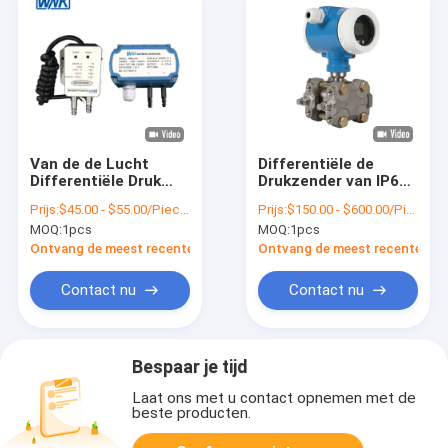
Van de de Lucht
Differentiële de
Differentiële Druk
Drukzender van IP66
van WNK de Droge
IP67, Hart Protocol
Prijs:
$45.00 - $55.00/Pieces
Prijs:
$150.00 - $600.00/Pieces
Sensor I2C met
Dp Type Level-Zender
MOQ:
1pcs
MOQ:
1pcs
Aluminiumhuisvesting
voor Wind
Ontvang de meest recente Prijs
Ontvang de meest recente Prij
Contact nu
Contact nu
Bespaar je tijd
Laat ons met u contact opnemen met de
beste producten.