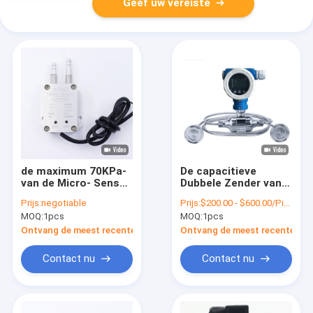
Geef uw vereiste
de maximum 70KPa-
De capacitieve
van de Micro- Sensor
Dubbele Zender van
Luchtdruk,
de Flens Differentiële
Prijs:
negotiable
Prijs:
$200.00 - $600.00/Pieces
differentiële de
Druk Vloeibaar
MOQ:
1pcs
MOQ:
1pcs
druksensor van WNK
Crystal Display
hvac
Ontvang de meest recente Prijs
Ontvang de meest recente Prij
Contact nu
Contact nu