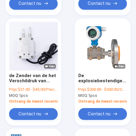
Contact nu
Contact nu
de Zender van de het
De
Verschildruk van
explosiebestendige
10.5V 45VDC, OEM
Differentiële Output
Prijs:
$21.00 - $45.00/Pieces
Prijs:
$200.00 - $500.00/Sets
het Meetinstrument
van de Drukzender 4-
MOQ:
1pcs
MOQ:
1pcs
van de Winddruk
20mA met Hert
Ontvang de meest recente Prijs
Ontvang de meest recente Prij
Contact nu
Contact nu