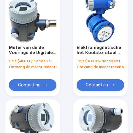
Meter van de de
Elektromagnetische
Voerings de Digitale
het Koolstofstaal
Vloeibare Stroom
van de Stroommeter
Prijs:
$480.00/Pieces >=1 Pieces
Prijs:
$480.00/Pieces >=1 Pieces
van PTFE PVF voor
15m/s Verbinden het
Ontvang de meest recente Prijs
Ontvang de meest recente Prij
Geneeskundegebied
met 16 bits voor
Lucht
Contact nu
Contact nu
Huis
Producten
Over ons