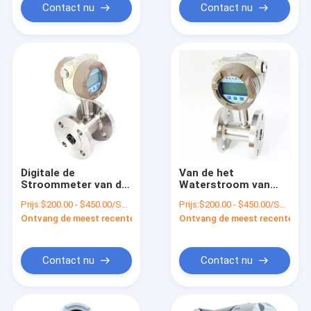
Contact nu
Contact nu
Digitale de
Van de het
Stroommeter van de
Waterstroom van
dieselolie WNK, de
WNK IP65 Digitale
Prijs:
$200.00 - $450.00/Sets
Prijs:
$200.00 - $450.00/Sets
Vloeibare Meter van
van de Meterturbine
Ontvang de meest recente Prijs
Ontvang de meest recente Prij
de Turbinestroom
het Type 4-20mA
Hoge Nauwkeurigheid
Contact nu
Contact nu