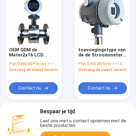
OEM ODM de
toevoegingstype van
Meter2x16 LCD
de de Stroommeter
vertoning van de
van het
Prijs:
$480.00/Pieces >=1 Pieces
Prijs:
$350.00/Sets >=1 Sets
Melasse Digitale
Rioleringswater het
Ontvang de meest recente Prijs
Ontvang de meest recente Prij
Stroom voor
maximum Roestvrije
Gaslucht
staal 1.6Mpa
Contact nu
Contact nu
Bespaar je tijd
Laat ons met u contact opnemen met de
beste producten.