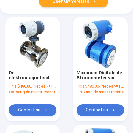
Geef uw vereiste
De
Maximum Digitale de
elektromagnetische
Stroommeter van
Digitale Hoge
15m/s, 4-20mA de
Prijs:
$480.00/Pieces >=1 Pieces
Prijs:
$480.00/Pieces >=1 Pieces
Precisie van de
Digitale Sensor van
Ontvang de meest recente Prijs
Ontvang de meest recente Prij
Stroommeter voor
de Waterstroom
Vloeistof
voor Chemisch
Gebied
Contact nu
Contact nu