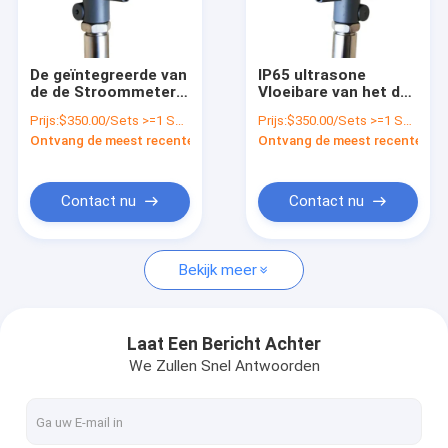
Fabriekstocht
Kwaliteitscontrole
De geïntegreerde van
IP65 ultrasone
de de Stroommeter
Vloeibare van het de
Neem contact met ons op
van IP65 Digitale
Meter Kleine signaal
Prijs:
$350.00/Sets >=1 Sets
Prijs:
$350.00/Sets >=1 Sets
Hoge Nauwkeurigheid
van de
Ontvang de meest recente Prijs
Ontvang de meest recente Prij
met ATC alarm
Turbinestroom de
Nieuws
uitsnijdingsfunctie
Gevallen
Contact nu
Contact nu
Vraag een offerte
Bekijk meer
VR
Laat Een Bericht Achter
We Zullen Snel Antwoorden
Elektronische Druksensor
De elektronische Sensor van de Waterdruk