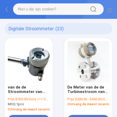
Digitale Stroommeter
(23)
van de de
De Meter van de de
Stroommeter van
Turbinestroom van
1.6Mpa RS485
DN100 DN50, Ex ia IIC
Prijs:
$350.00/Sets >=1 Sets
Prijs:
$200.00 - $450.00/Sets
Digitaal
T4-de Sensor van de
MOQ:
1pcs
Ontvang de meest recente Prij
Elektromagnetisch
Oliestroom
Tussenvoegseltype
Ontvang de meest recente Prijs
voor Stoom