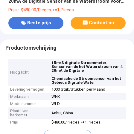
20mA de Digitale Sensor van de Waterstroom voor
Chemisch Gebied
Prijs：$480.00/Pieces >=1 Pieces
Beste prijs
Contact nu
Productomschrijving
,
15m/S digitale Stroommeter
Sensor van de het Waterstroom van 4
20mA de Digitale
Hoog licht
,
Chemische de Stroomsensor van het
Gebieds Digitale Water
Levering vermogen
1000 Stuk/Stukken per Maand
Merknaam
WNK
Modelnummer
WLD
Plaats van
Anhui, China
herkomst
Prijs
$480.00/Pieces >=1 Pieces