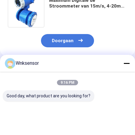
Maximum Digitale de
Stroommeter van 15m/s, 4-20mA
de Digitale Sensor van de
Waterstroom voor Chemisch
Gebied
Doorgaan
Wnksensor
Geadviseerde Producten
9:16 PM
Good day, what product are you looking for?
De
Turbinetype van
10m/s digitale
elektromagnetische
IP65 IP68
Stroommeter,