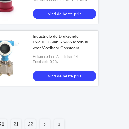
1%FS
Vind de beste prijs
Industriële de Drukzender
ExidIICT6 van RS485 Modbus
voor Vloeibaar Gasstoom
Huismateriaal: Aluminium 14
Precisiteit: 0,2%
Vind de beste prijs
20
21
22