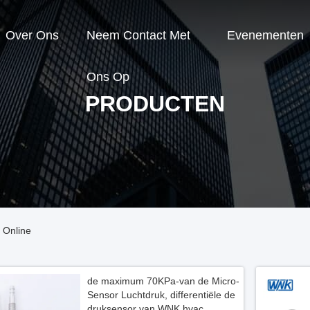
Over Ons
Neem Contact Met
Evenementen
Ons Op
PRODUCTEN
 Online
de maximum 70KPa-van de Micro-
Sensor Luchtdruk, differentiële de
druksensor van WNK hvac