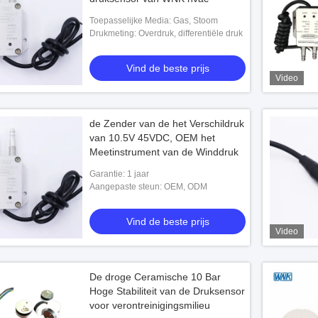
Toepasselijke Media: Gas, Stoom
Drukmeting: Overdruk, differentiële druk
Vind de beste prijs
Video
de Zender van de het Verschildruk
van 10.5V 45VDC, OEM het
Meetinstrument van de Winddruk
Garantie: 1 jaar
Aangepaste steun: OEM, ODM
Vind de beste prijs
Video
De droge Ceramische 10 Bar
Hoge Stabiliteit van de Druksensor
voor verontreinigingsmilieu