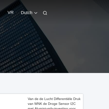
VR
Dutch
Van de de Lucht Differentiële Druk
van WNK de Droge Sensor I2C
met Aluminiumhuisvesting voor