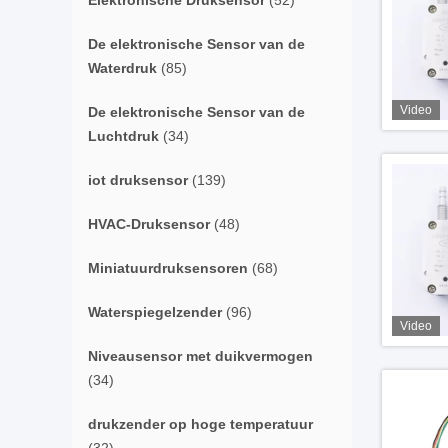
Elektronische Druksensor
(52)
De elektronische Sensor van de
Waterdruk
(85)
Video
De elektronische Sensor van de
Luchtdruk
(34)
iot druksensor
(139)
HVAC-Druksensor
(48)
Miniatuurdruksensoren
(68)
Waterspiegelzender
(96)
Video
Niveausensor met duikvermogen
(34)
drukzender op hoge temperatuur