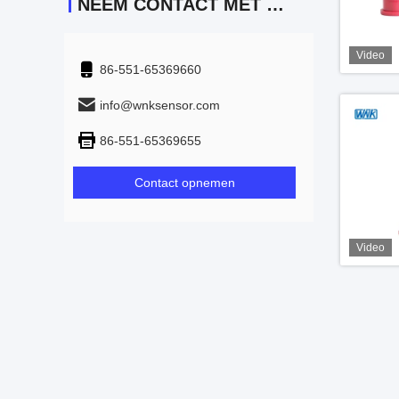
NEEM CONTACT MET ONS OP
Video
86-551-65369660
info@wnksensor.com
86-551-65369655
Contact opnemen
Video