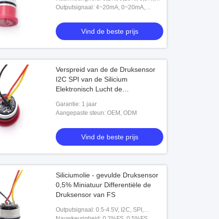
1,0%
Outputsignaal: 4~20mA, 0~20mA,
0~10mA, 0~20V, 1~5V
Vind de beste prijs
Verspreid van de de Druksensor
I2C SPI van de Silicium
Elektronisch Lucht de
Outputsignaal
Garantie: 1 jaar
Aangepaste steun: OEM, ODM
Vind de beste prijs
 negatieve Druksensor
10bar ceramische Druksensor
Vind de beste prijs
Vind de beste prijs
Siliciumolie - gevulde Druksensor
0,5% Miniatuur Differentiële de
Druksensor van FS
Outputsignaal: 0.5-4.5V, I2C, SPI,
4~20mA, 1-5V, 0-10V
Nauwkeurigheid: 0.2%FS, 0.5%FS,