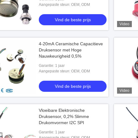
Aangepaste steun: OEM, ODM
Vind de beste prijs
Video
4-20mA Ceramische Capacitieve
Druksensor met Hoge
Nauwkeurigheid 0,5%
Garantie: 1 jaar
Aangepaste steun: OEM, ODM
Vind de beste prijs
Druksensor van de
24VDC de Zender van de oliedruk
IP65
Video
de beste prijs
Vind de beste prijs
Vloeibare Elektronische
Druksensor, 0,2% Slimme
Drukomvormer I2C SPI
Garantie: 1 jaar
Aangepaste steun: OEM, ODM