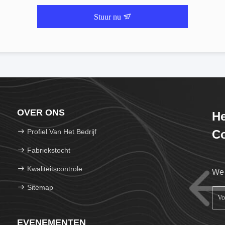
Stuur nu
OVER ONS
He
Profiel Van Het Bedrijf
Co
Fabriekstocht
Kwaliteitscontrole
We 
Sitemap
EVENEMENTEN