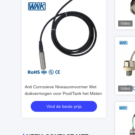
Video
druk sensor
Anti Corrosieve Niveauomvormer Met
Ceramische de 
Video
ring systeem
duikvermogen voor Pool/Tank het Meten
Autolucht
js
Vind de beste prijs
Vind 