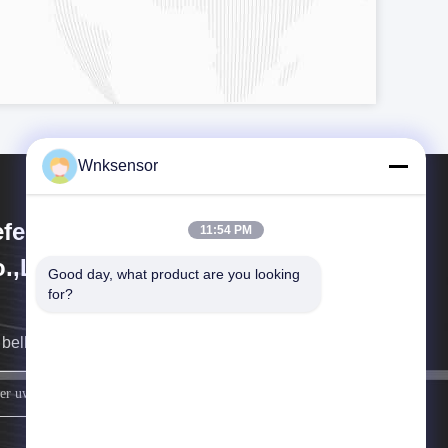
Wnksensor
fei WNK Smart Technology
11:54 PM
.,Ltd
Good day, what product are you looking 
for?
bellen u zo snel mogelijk terug.
Meld je aan.