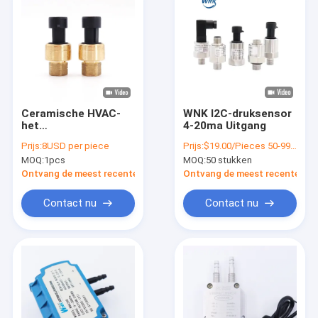
Ceramische HVAC-
WNK I2C-druksensor
het
4-20ma Uitgang
Messingshuisvesting
Prijs:
8USD per piece
Prijs:
$19.00/Pieces 50-99 Pieces
van de Druksensor
MOQ:
1pcs
MOQ:
50 stukken
voor Koeling
Ontvang de meest recente Prijs
Ontvang de meest recente Prij
Contact nu
Contact nu
Huis
Producten
Over ons