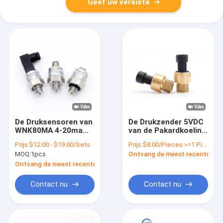
Geef uw vereiste
De Druksensoren van
De Drukzender 5VDC
WNK80MA 4-20ma
van de Pakardkoeling
voor 304 EERSTE
met Ceramische
Prijs:
$12.00 - $19.00/Sets
Prijs:
$8.00/Pieces >=1 Pieces
Industriële
Sensor
MOQ:
1pcs
Ontvang de meest recente Prij
Drukzender
Ontvang de meest recente Prijs
Contact nu
Contact nu