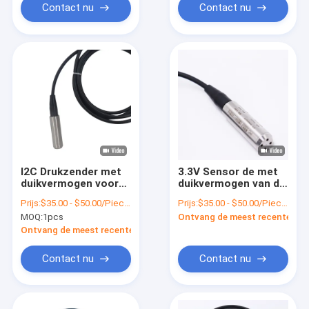
Contact nu
Contact nu
I2C Drukzender met
3.3V Sensor de met
duikvermogen voor
duikvermogen van de
Niveaumeting 4-
Pompwaterspiegel
Prijs:
$35.00 - $50.00/Pieces
Prijs:
$35.00 - $50.00/Pieces
20ma
voor Digitale I2C-
MOQ:
1pcs
Ontvang de meest recente Prij
Output
Ontvang de meest recente Prijs
Contact nu
Contact nu