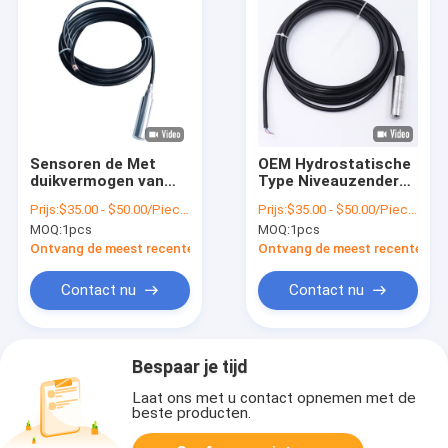
Sensoren de Met
OEM Hydrostatische
duikvermogen van
Type Niveauzender
het hoge
voor Regenwater
Prijs:
$35.00 - $50.00/Pieces
Prijs:
$35.00 - $50.00/Pieces
Prestatiesniveau
Drinkwater
MOQ:
1pcs
MOQ:
1pcs
voor Olietank
Ontvang de meest recente Prijs
Ontvang de meest recente Prij
Contact nu
Contact nu
Bespaar je tijd
Laat ons met u contact opnemen met de
beste producten.