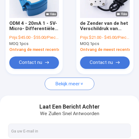
Fabriekstocht
Kwaliteitscontrole
ODM 4 - 20mA 1 - 5V-
de Zender van de het
Micro- Differentiële
Verschildruk van
Neem contact met ons op
Drukzender voor
10.5V 45VDC, OEM
Prijs:
$45.00 - $55.00/Pieces
Prijs:
$21.00 - $45.00/Pieces
Luchtgas
het Meetinstrument
MOQ:
1pcs
MOQ:
1pcs
van de Winddruk
Nieuws
Ontvang de meest recente Prijs
Ontvang de meest recente Prij
Gevallen
Contact nu
Contact nu
Vraag een offerte
Bekijk meer
VR
Laat Een Bericht Achter
We Zullen Snel Antwoorden
Elektronische Druksensor
De elektronische Sensor van de Waterdruk