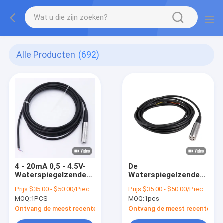
Alle Producten
(692)
4 - 20mA 0,5 - 4.5V-
De
Waterspiegelzender
Waterspiegelzender
met duikvermogen
van WNK 8010, 0,2%
Prijs:
$35.00 - $50.00/Pieces
Prijs:
$35.00 - $50.00/Pieces
met RS485
FS-Sensor van de
MOQ:
1PCS
MOQ:
1pcs
Waterspiegeldiepte
Ontvang de meest recente Prijs
Ontvang de meest recente Prij