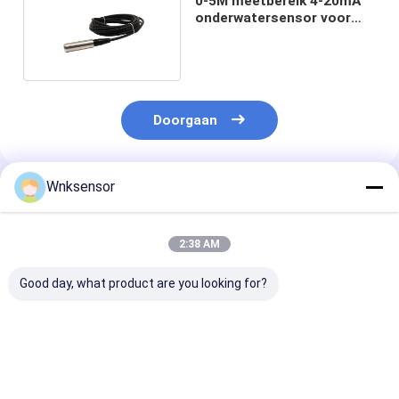
0-5M meetbereik 4-20mA
onderwatersensor voor
diepe putten
Doorgaan
Wnksensor
Geadviseerde Producten
2:38 AM
Good day, what product are you looking for?
WNK8010 ATEX
WNK8010
ATEX Explosiev
Explosiebestendige
Explosieveilige
4-20mA 0-10V