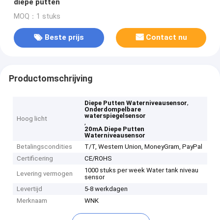
diepe putten
MOQ：1 stuks
Beste prijs
Contact nu
Productomschrijving
,
Diepe Putten Waterniveausensor
Onderdompelbare
waterspiegelsensor
Hoog licht
,
20mA Diepe Putten
Waterniveausensor
Betalingscondities
T/T, Western Union, MoneyGram, PayPal
Certificering
CE/ROHS
1000 stuks per week Water tank niveau
Levering vermogen
sensor
Levertijd
5-8 werkdagen
Merknaam
WNK