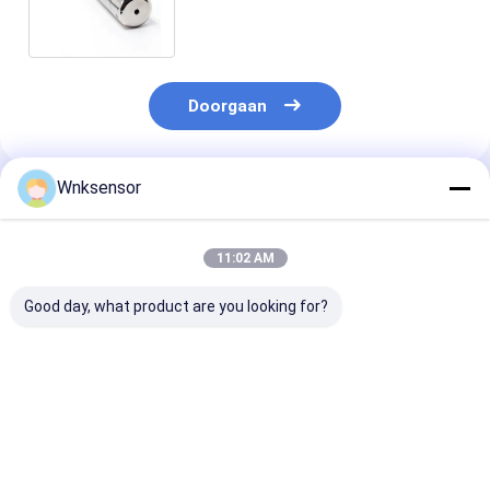
Roestvrij staal de Vloeibare
Niveau
Doorgaan
Wnksensor
Geadviseerde Producten
11:02 AM
Good day, what product are you looking for?
WNK8010 ATEX
WNK8010
ATEX Explosiev
Explosiebestendige
Explosieveilige
4-20mA 0-10V
IP68
Dompelbare
RS485
Waterniveauzender
Waterniveautransmitter
Onderdompelb
4-20mA 0-10V
met 4-20mA Uitgang
Hydrostatisch
Beste prijs
Beste prijs
Beste pri