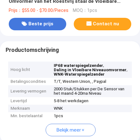
Omvormer van het Roestvrij staal de Vloeibare
Niveau
Prijs：$55.00 - $70.00/Pieces
MOQ：1pcs
Beste prijs
Contact nu
Productomschrijving
,
IP68 waterspiegelzender
Hoog licht
,
Daling in Vloeibare Niveauomvormer
WNK-Waterspiegelzender
Betalingscondities
T/T, Western Union, , Paypal
2000 Stuk/Stukken per De Sensor van
Levering vermogen
het maand 4-20ma Niveau
Levertijd
5-8 het werkdagen
Merknaam
WNK
Min. bestelaantal
1pcs
Bekijk meer