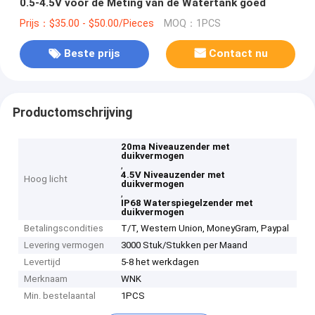
0.5-4.5V voor de Meting van de Watertank goed
Prijs：$35.00 - $50.00/Pieces
MOQ：1PCS
Beste prijs
Contact nu
Productomschrijving
20ma Niveauzender met
duikvermogen
,
4.5V Niveauzender met
Hoog licht
duikvermogen
,
IP68 Waterspiegelzender met
duikvermogen
Betalingscondities
T/T, Western Union, MoneyGram, Paypal
Levering vermogen
3000 Stuk/Stukken per Maand
Levertijd
5-8 het werkdagen
Merknaam
WNK
Min. bestelaantal
1PCS