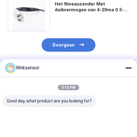
Het Niveauzender Met
duikvermogen van 4-20ma 0.5-
4.5V voor de Meting van de
Watertank goed
Doorgaan
Wnksensor
Geadviseerde Producten
3:10 PM
Good day, what product are you looking for?
WNK8010 ATEX
WNK8010
ATEX Explosiev
Explosiebestendige
Explosieveilige
4-20mA 0-10V