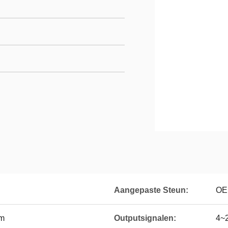
Aangepaste Steun:
OE
om
Outputsignalen:
4~