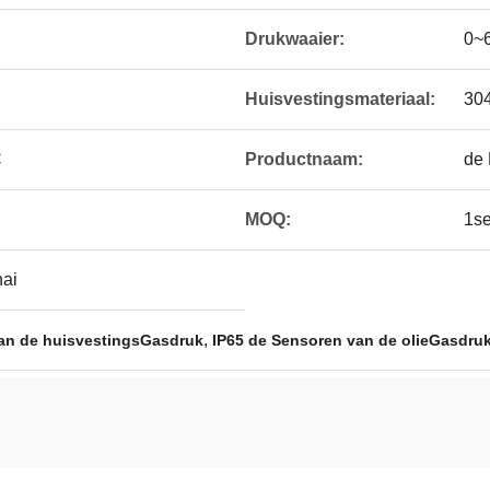
Drukwaaier:
0~
Huisvestingsmateriaal:
30
C
Productnaam:
de 
MOQ:
1se
ai
,
an de huisvestingsGasdruk
IP65 de Sensoren van de olieGasdru