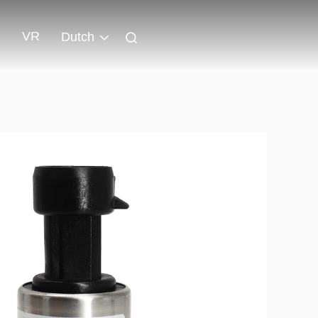
VR
Dutch