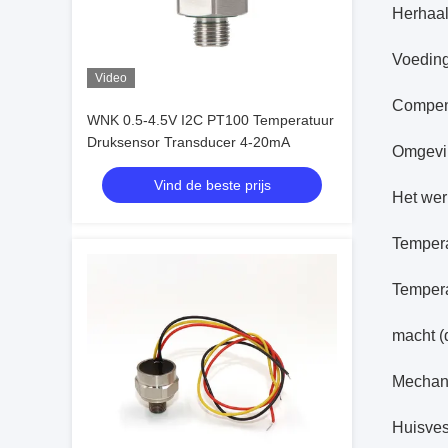
Herhaal
Voedin
Video
Compen
WNK 0.5-4.5V I2C PT100 Temperatuur
Druksensor Transducer 4-20mA
Omgevi
Vind de beste prijs
Het wer
Tempera
Tempera
macht (d
Mechani
Huisves