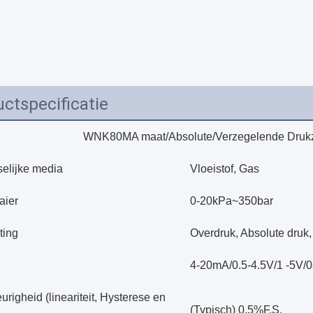
ctspecificatie
WNK80MA maat/Absolute/Verzegelende Druk
elijke media
Vloeistof, Gas
aier
0-20kPa~350bar
ting
Overdruk, Absolute druk,
4-20mA/0.5-4.5V/1 -5V/
righeid (lineariteit, Hysterese en
(Typisch) 0.5%F.S.