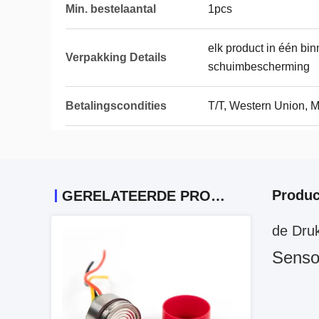
Min. bestelaantal
1pcs
elk product in één b
Verpakking Details
schuimbescherming
Betalingscondities
T/T, Western Union,
Produc
GERELATEERDE PRODUCTEN
de Dru
Senso