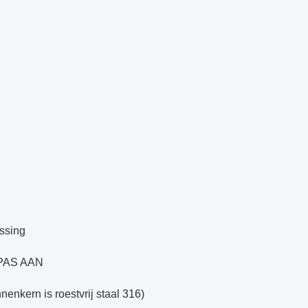
ssing
 PAS AAN
nnenkern is roestvrij staal 316)