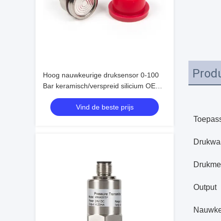
Produ
Hoog nauwkeurige druksensor 0-100
Bar keramisch/verspreid silicium OEM
aanpasbaar
Vind de beste prijs
Toepass
Drukwa
Drukme
Output
Nauwkeu