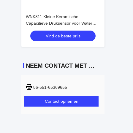
WNK811 Kleine Keramische
Capacitieve Druksensor voor Water
Lucht Gas
Vind de beste prijs
NEEM CONTACT MET ONS OP
86-551-65369655
Contact opnemen