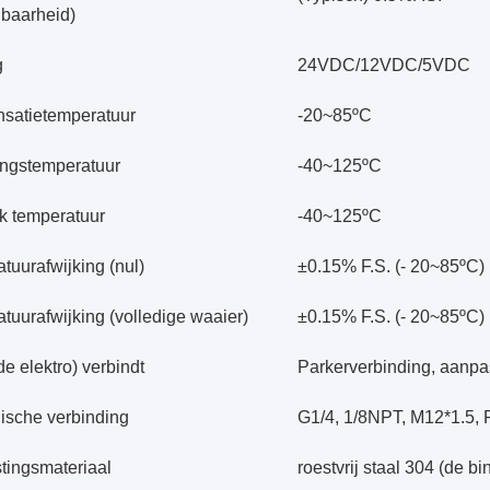
baarheid)
g
24VDC/12VDC/5VDC
satietemperatuur
-20~85ºC
ngstemperatuur
-40~125ºC
k temperatuur
-40~125ºC
tuurafwijking (nul)
±0.15% F.S. (- 20~85ºC)
tuurafwijking (volledige waaier)
±0.15% F.S. (- 20~85ºC)
e elektro) verbindt
Parkerverbinding, aanpa
sche verbinding
G1/4, 1/8NPT, M12*1.5,
tingsmateriaal
roestvrij staal 304 (de bi