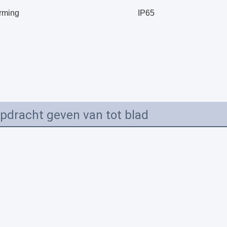
rming
IP65
pdracht geven van tot blad