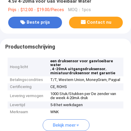
4.5v 4-20ma voor Gas Vloeibaar Water
Prijs：$12.00 - $19.00/Pieces
MOQ：1pcs
Beste prijs
Contact nu
Productomschrijving
een druksensor voor gasvloeibare
water
Hoog licht
,
,
4-20mA uitgangsdruksensor
miniatuurdruksensor met garantie
Betalingscondities
T/T, Western Union, MoneyGram, Paypal
Certificering
CE, ROHS
1000 Stuk/Stukken per De zender van
Levering vermogen
de week 4-20mA druk
Levertijd
5-8 het werkdagen
Merknaam
WNK
Bekijk meer