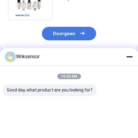
20ma voor Gas Vloeibaar Water
Doorgaan
Wnksensor
Geadviseerde Producten
10:33 AM
Good day, what product are you looking for?
WNK Roestvrijstalen
Hoog nauwkeurige
WNK 0.5-4.5V 
Druksensor 19 mm
druksensor 0-100
PT100 Temper
Druksensor 4-20mA
Bar
Druksensor
keramisch/verspreid
Transducer 4