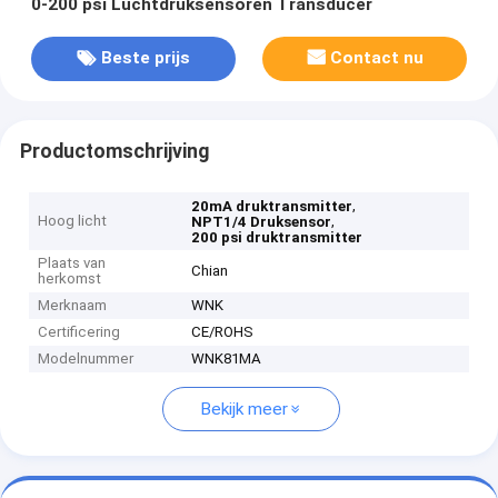
0-200 psi Luchtdruksensoren Transducer
Beste prijs
Contact nu
Productomschrijving
,
20mA druktransmitter
Hoog licht
,
NPT1/4 Druksensor
200 psi druktransmitter
Plaats van
Chian
herkomst
Merknaam
WNK
Certificering
CE/ROHS
Modelnummer
WNK81MA
Bekijk meer