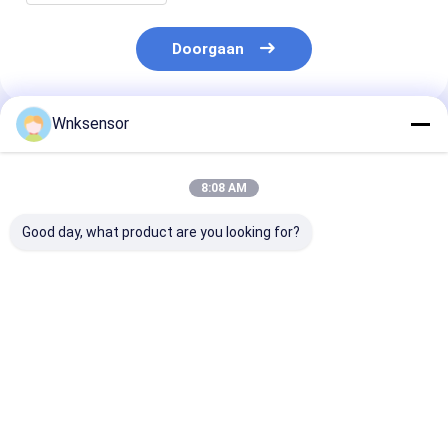
Doorgaan
Wnksensor
Geadviseerde Producten
8:08 AM
Good day, what product are you looking for?
WNK81ma IOT
WNK Low Cost
WNK 0,5-4,5 V
druksensor 4-20mA
0.5~4.5V Uitgang
luchtcompres
0-5V uitgang voor
Compacte
Druksensor
watervrachtwagen
Druksensor voor
Druksender vo
stookolierem CE
Lucht Gas Olie
motorprocesb
Beste prijs
Beste prijs
Beste pri
ROHS
en -automatis