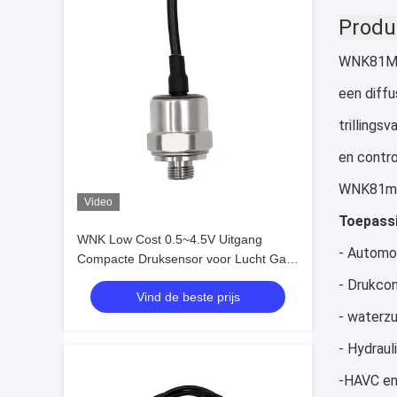
Produ
WNK81MA 
een diffu
trillings
en contro
WNK81mA z
Video
Toepass
WNK Low Cost 0.5~4.5V Uitgang
- Automo
Compacte Druksensor voor Lucht Gas
Olie
- Drukcon
Vind de beste prijs
- waterz
- Hydrau
-HAVC en