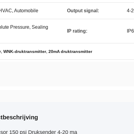
t HVAC, Automobile
Output signal:
4-2
lute Pressure, Sealing
IP rating:
IP
,
,
r
WNK-druktransmitter
20mA druktransmitter
tbeschrijving
sor 150 psi Druksender 4-20 ma