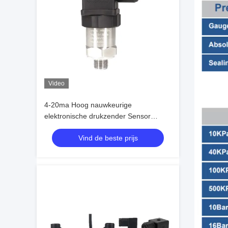
Video
4-20ma Hoog nauwkeurige
elektronische drukzender Sensor
Drukomvormer
Vind de beste prijs