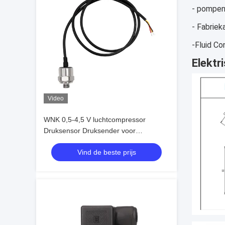
- pompen,
- Fabriek
-Fluid Co
Elektr
Video
WNK 0,5-4,5 V luchtcompressor
Druksensor Druksender voor
motorprocesbesturing en -
Vind de beste prijs
automatisering