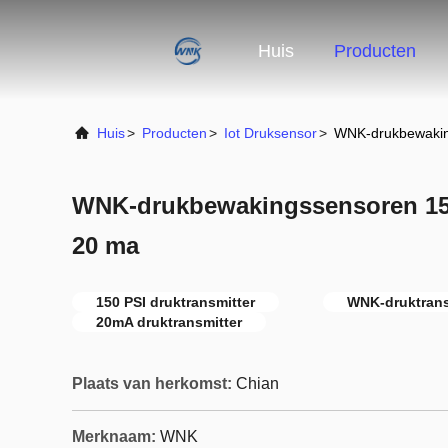
Huis
Producten
Huis
>
Producten
>
Iot Druksensor
>
WNK-drukbewakin
WNK-drukbewakingssensoren 150
20 ma
150 PSI druktransmitter
WNK-druktrans
20mA druktransmitter
Plaats van herkomst:
Chian
Merknaam:
WNK