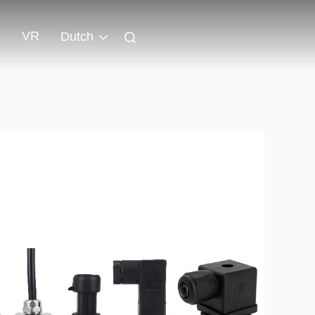
VR
Dutch