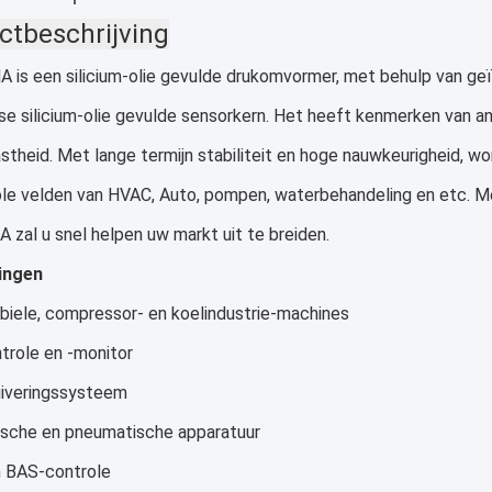
ctbeschrijving
is een silicium-olie gevulde drukomvormer, met behulp van geï
se silicium-olie gevulde sensorkern. Het heeft kenmerken van ant
vastheid. Met lange termijn stabiliteit en hoge nauwkeurigheid, w
le velden van HVAC, Auto, pompen, waterbehandeling en etc. Me
al u snel helpen uw markt uit te breiden.
ingen
biele, compressor- en koelindustrie-machines
trole en -monitor
uiveringssysteem
lische en pneumatische apparatuur
 BAS-controle