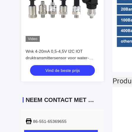
Video
Wnk 4-20mA 0,5-4,5V I2C IOT
druktransmittersensor voor water-
luchtgas
Vind de beste prijs
Produ
NEEM CONTACT MET ONS OP
86-551-65369655