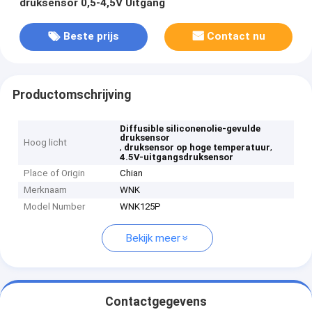
druksensor 0,5-4,5V Uitgang
Beste prijs
Contact nu
Productomschrijving
Diffusible siliconenolie-gevulde
druksensor
Hoog licht
,
,
druksensor op hoge temperatuur
4.5V-uitgangsdruksensor
Place of Origin
Chian
Merknaam
WNK
Model Number
WNK125P
Bekijk meer
Contactgegevens