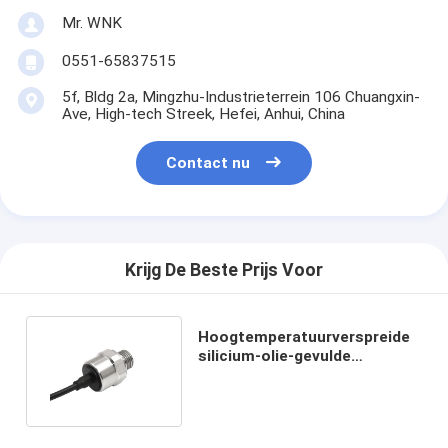
Mr. WNK
0551-65837515
5f, Bldg 2a, Mingzhu-Industrieterrein 106 Chuangxin-
Ave, High-tech Streek, Hefei, Anhui, China
Contact nu
Krijg De Beste Prijs Voor
Hoogtemperatuurverspreide
silicium-olie-gevulde
druksensor 0,5-4,5V Uitgang