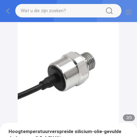
2
/
3
Hoogtemperatuurverspreide silicium-olie-gevulde