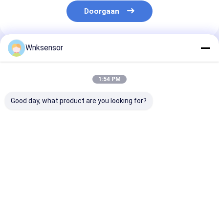
Doorgaan
Wnksensor
Geadviseerde Producten
1:54 PM
Good day, what product are you looking for?
WNK81ma IOT
WNK Low Cost
WNK 0,5-4,5 V
druksensor 4-20mA
0.5~4.5V Uitgang
luchtcompres
0-5V uitgang voor
Compacte
Druksensor
watervrachtwagen
Druksensor voor
Druksender vo
stookolierem CE
Lucht Gas Olie
motorprocesb
Beste prijs
Beste prijs
Beste pri
ROHS
en -automatis