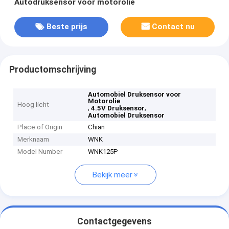
Autodruksensor voor motorolie
Beste prijs
Contact nu
Productomschrijving
Automobiel Druksensor voor
Motorolie
Hoog licht
,
,
4.5V Druksensor
Automobiel Druksensor
Place of Origin
Chian
Merknaam
WNK
Model Number
WNK125P
Bekijk meer
Contactgegevens