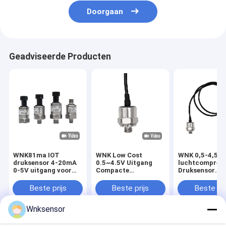
Doorgaan
Geadviseerde Producten
WNK81ma IOT
WNK Low Cost
WNK 0,5-4,5 V
druksensor 4-20mA
0.5~4.5V Uitgang
luchtcompres
0-5V uitgang voor
Compacte
Druksensor
watervrachtwagen
Druksensor voor
Druksender vo
stookolierem CE
Lucht Gas Olie
motorprocesb
Beste prijs
Beste prijs
Beste pri
ROHS
en -automatis
Wnksensor