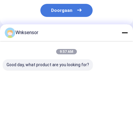
Doorgaan
Wnksensor
Geadviseerde Producten
9:57 AM
Good day, what product are you looking for?
WNK Dompelbare 4G
Onderdompelbare
Aanpasbare
Draadloze
draadloze 4G NB-
Dompelbare
Brandstoftank
Lora IOT-
Niveautransmi
Niveausensor NB-
waterspiegelsensor
voor 24VDC Vo
IOT Tankniveau
voor de bewaking van
Corrosiebeste
Beste prijs
Beste prijs
Beste pri
Bewaking
watertanks