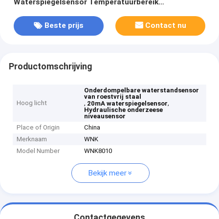
Waterspiegelsensor Temperatuurbereik
-20°C~+80°C
Beste prijs
Contact nu
Productomschrijving
Onderdompelbare waterstandsensor
van roestvrij staal
Hoog licht
,
,
20mA waterspiegelsensor
Hydraulische onderzeese
niveausensor
Place of Origin
China
Merknaam
WNK
Model Number
WNK8010
Bekijk meer
Contactgegevens