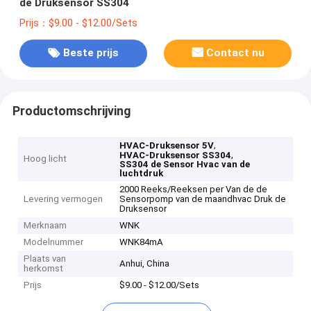
de Druksensor SS304
Prijs：$9.00 - $12.00/Sets
Beste prijs
Contact nu
Productomschrijving
,
HVAC-Druksensor 5V
,
HVAC-Druksensor SS304
Hoog licht
SS304 de Sensor Hvac van de
luchtdruk
2000 Reeks/Reeksen per Van de de
Levering vermogen
Sensorpomp van de maandhvac Druk de
Druksensor
Merknaam
WNK
Modelnummer
WNK84mA
Plaats van
Anhui, China
herkomst
Prijs
$9.00 - $12.00/Sets