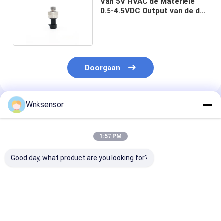
Van 5V HVAC de Materiële
0.5-4.5VDC Output van de de
Druksensor SS304
Doorgaan
Wnksensor
Geadviseerde Producten
1:57 PM
Good day, what product are you looking for?
IP65 negatieve
De
De fabriek leve
Druksensor Ss304
Leveringspijpleiding
4.5 van de de