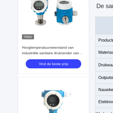
De san
Video
Produc
Hoogtemperatuurweerstand van
Materia
industriële sanitaire drukzender van
roestvrij staal
Vind de beste prijs
Drukwaa
Outputs
Nauwke
Elektro