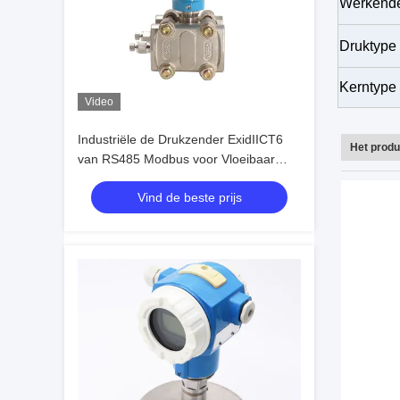
Werkende
Druktype
Kerntype
Video
Industriële de Drukzender ExidIICT6
Het produ
van RS485 Modbus voor Vloeibaar
Gasstoom
Vind de beste prijs