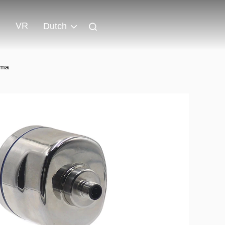
VR
Dutch
0ma