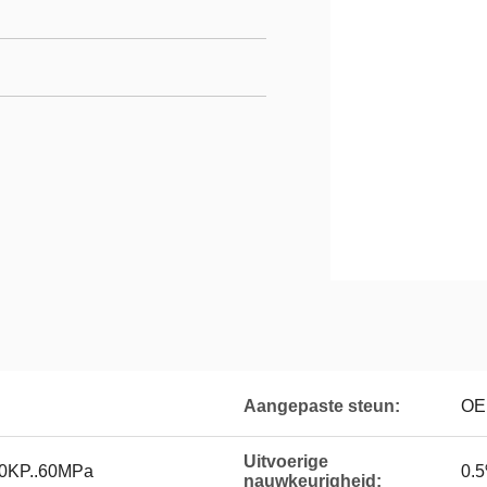
Aangepaste steun:
OE
Uitvoerige
40KP..60MPa
0.
nauwkeurigheid: