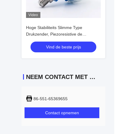
Video
Hoge Stabiliteits Slimme Type
Drukzender, Piezoresistive de
Druksensor van Ce
Vind de beste prijs
NEEM CONTACT MET ONS OP
86-551-65369655
Contact opnemen