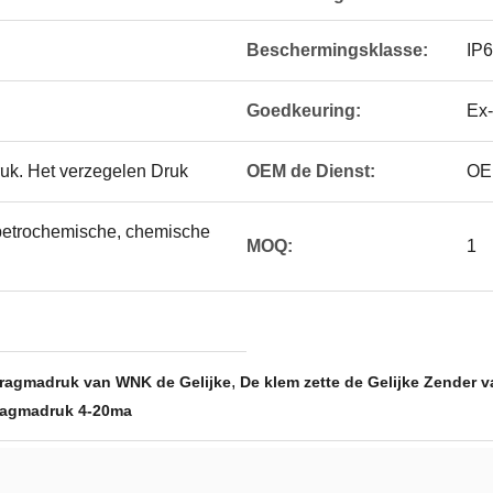
Beschermingsklasse:
IP
Goedkeuring:
Ex-
ruk. Het verzegelen Druk
OEM de Dienst:
OE
 petrochemische, chemische
MOQ:
1
,
fragmadruk van WNK de Gelijke
De klem zette de Gelijke Zender 
fragmadruk 4-20ma