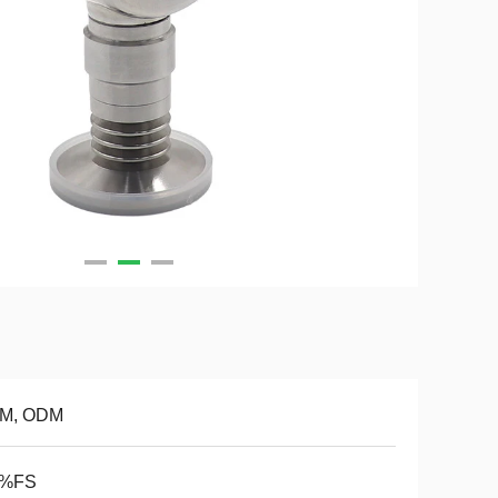
M, ODM
5%FS