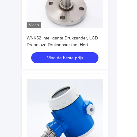
Video
WNK52 intelligente Drukzender, LCD
Draadloze Druksensor met Hert
Vind de beste prijs