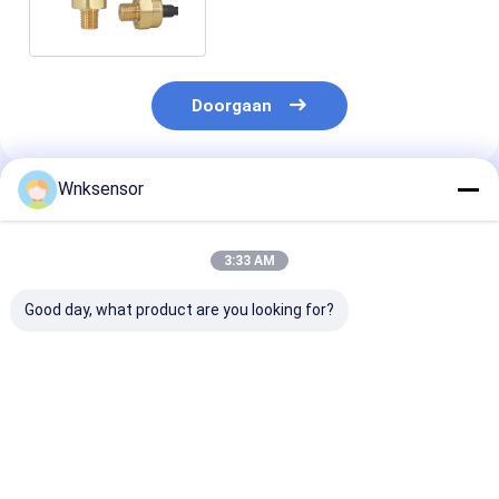
Doorgaan
Wnksensor
Geadviseerde Producten
3:33 AM
Good day, what product are you looking for?
WNK81ma
Universele
Hoogwaardige
Elektronische
drukmetingsinstrumenten
MA-
Waterdruk Sensor
4-20mA 0,5-4,5V
waterdruktran
0.5-4.5V 4-20mA
waterdruksensor
met 316L roest
Uitgang -1-700Bar
voor brandstof olie
staal IP65 voo
Beste prijs
Beste prijs
Beste pri