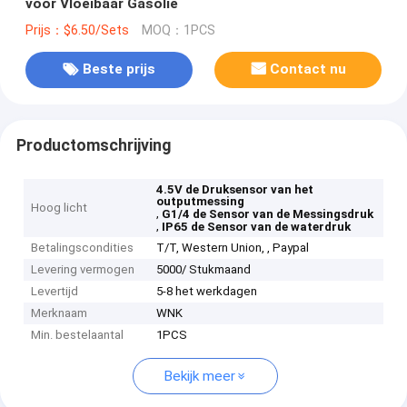
voor Vloeibaar Gasolie
Prijs：$6.50/Sets
MOQ：1PCS
Beste prijs
Contact nu
Productomschrijving
4.5V de Druksensor van het
outputmessing
Hoog licht
,
G1/4 de Sensor van de Messingsdruk
,
IP65 de Sensor van de waterdruk
Betalingscondities
T/T, Western Union, , Paypal
Levering vermogen
5000/ Stukmaand
Levertijd
5-8 het werkdagen
Merknaam
WNK
Min. bestelaantal
1PCS
Bekijk meer