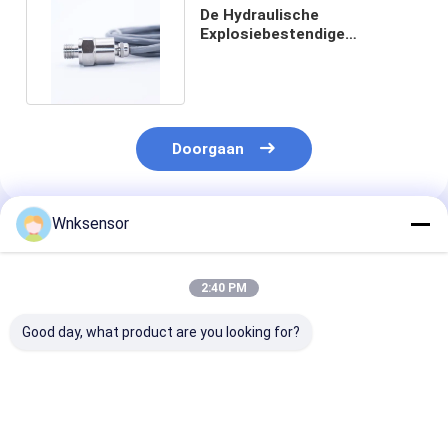
De Hydraulische
Explosiebestendige
Drukomvormer van 4mA
20mA 0.5V 4.5V
Doorgaan
Wnksensor
Geadviseerde Producten
2:40 PM
Good day, what product are you looking for?
WNK81ma
Universele
Hoogwaardige