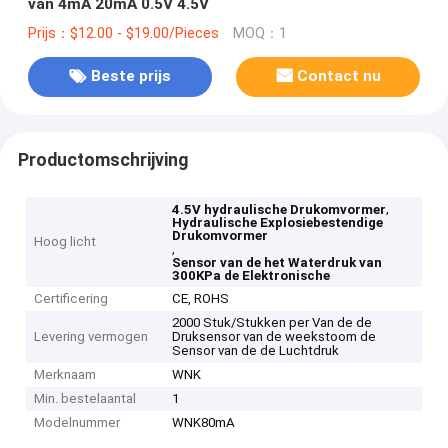
van 4mA 20mA 0.5V 4.5V
Prijs：$12.00 - $19.00/Pieces
MOQ：1
Beste prijs
Contact nu
Productomschrijving
,
4.5V hydraulische Drukomvormer
Hydraulische Explosiebestendige
Drukomvormer
Hoog licht
,
Sensor van de het Waterdruk van
300KPa de Elektronische
Certificering
CE, ROHS
2000 Stuk/Stukken per Van de de
Levering vermogen
Druksensor van de weekstoom de
Sensor van de de Luchtdruk
Merknaam
WNK
Min. bestelaantal
1
Modelnummer
WNK80mA