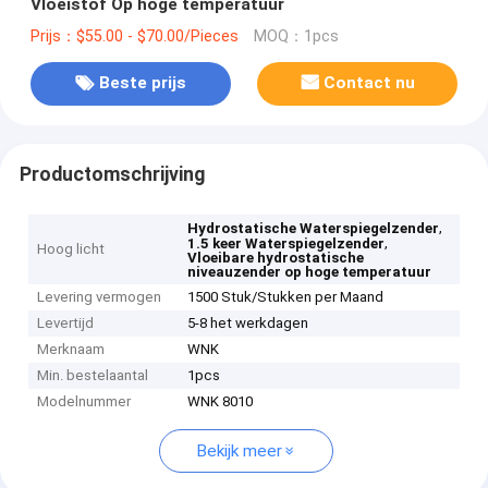
Vloeistof Op hoge temperatuur
Prijs：$55.00 - $70.00/Pieces
MOQ：1pcs
Beste prijs
Contact nu
Productomschrijving
,
Hydrostatische Waterspiegelzender
,
1.5 keer Waterspiegelzender
Hoog licht
Vloeibare hydrostatische
niveauzender op hoge temperatuur
Levering vermogen
1500 Stuk/Stukken per Maand
Levertijd
5-8 het werkdagen
Merknaam
WNK
Min. bestelaantal
1pcs
Modelnummer
WNK 8010
Bekijk meer