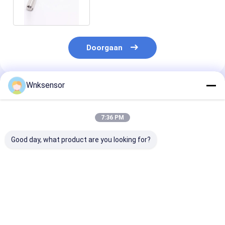
temperatuur
Doorgaan
Wnksensor
Geadviseerde Producten
7:36 PM
Good day, what product are you looking for?
WNK8010 ATEX
WNK8010
ATEX Explosiev
Explosiebestendige
Explosieveilige
4-20mA 0-10V
IP68
Dompelbare
RS485
Waterniveauzender
Waterniveautransmitter
Onderdompelb
4-20mA 0-10V
met 4-20mA Uitgang
Hydrostatisch
Beste prijs
Beste prijs
Beste pri