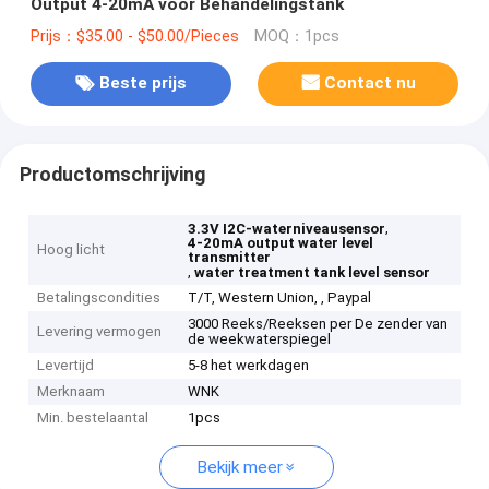
Output 4-20mA voor Behandelingstank
Prijs：$35.00 - $50.00/Pieces
MOQ：1pcs
Beste prijs
Contact nu
Productomschrijving
,
3.3V I2C-waterniveausensor
4-20mA output water level
Hoog licht
transmitter
,
water treatment tank level sensor
Betalingscondities
T/T, Western Union, , Paypal
3000 Reeks/Reeksen per De zender van
Levering vermogen
de weekwaterspiegel
Levertijd
5-8 het werkdagen
Merknaam
WNK
Min. bestelaantal
1pcs
Bekijk meer