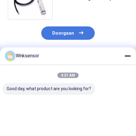
20mA voor Behandelingstank
Doorgaan
Wnksensor
Geadviseerde Producten
4:21 AM
Good day, what product are you looking for?
WNK8010 ATEX
WNK8010
ATEX Explosiev
Explosiebestendige
Explosieveilige
4-20mA 0-10V
IP68
Dompelbare
RS485
Waterniveauzender
Waterniveautransmitter
Onderdompelb