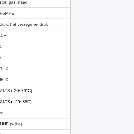
stof, gas, naad
a-6MPa
druk, het verzegelen druk
4.5V
C
S
70°C
85°C
5%FS (
-20~70°C)
5%FS (
- 20~85C)
rd
UNF (wijfje)