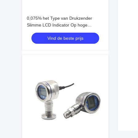
0,075% het Type van Drukzender
Slimme LCD Indicator Op hoge
temperatuur
Vind de beste prijs