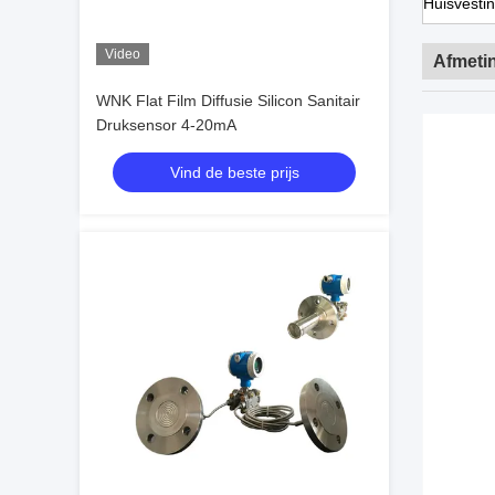
Huisvesti
Video
Afmeti
WNK Flat Film Diffusie Silicon Sanitair
Druksensor 4-20mA
Vind de beste prijs