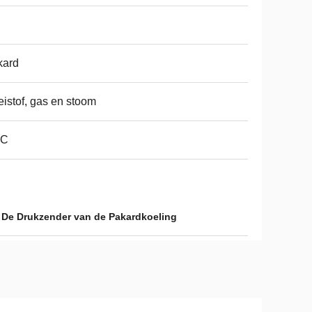
kard
eistof, gas en stoom
PC
,
De Drukzender van de Pakardkoeling