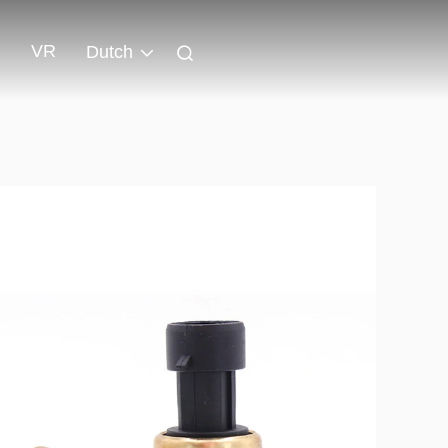
VR
Dutch