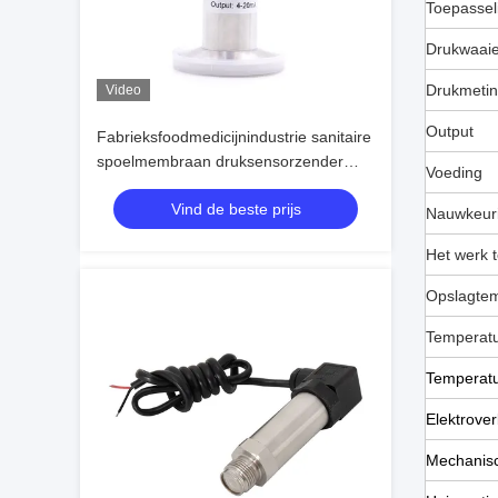
Toepassel
Drukwaaie
Drukmeti
Video
Output
Fabrieksfoodmedicijnindustrie sanitaire
spoelmembraan druksensorzender
Voeding
voor vloeibaar water, voedsel, melk,
Vind de beste prijs
dranken sanitair
Nauwkeurig
Het werk 
Opslagte
Temperatu
Temperatur
Elektrover
Mechanisc