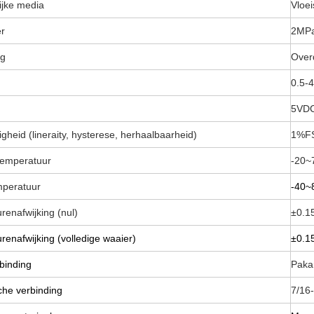
ijke media
Vloei
r
2MP
ng
Over
0.5-
5VD
heid (lineraity, hysterese, herhaalbaarheid)
1%F
temperatuur
-20~
mperatuur
-40~
renafwijking (nul)
±0.1
enafwijking (volledige waaier)
±0.1
binding
Paka
he verbinding
7/16-