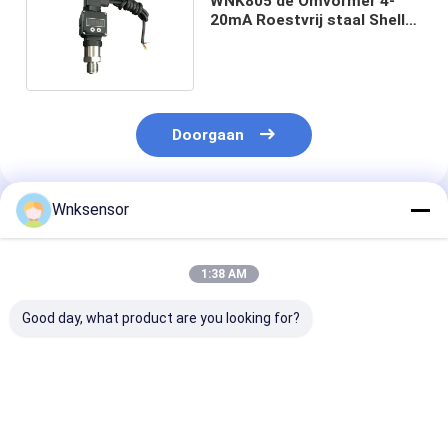
WNK805 de Omvormer 4-
20mA Roestvrij staal Shell
van de waterdruk
Doorgaan
Wnksensor
Geadviseerde Producten
1:38 AM
Good day, what product are you looking for?
WNK 0,5V ~ 4,5V I2C
Fabrieksfoodmedicijnindustrie
WNK Flat Film
temperatuurdruksensor
sanitaire
Diffusie Silico