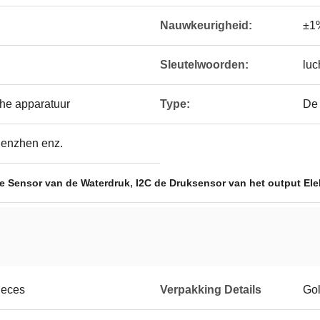
Nauwkeurigheid:
±1
Sleutelwoorden:
luc
che apparatuur
Type:
De 
henzhen enz.
,
he Sensor van de Waterdruk
I2C de Druksensor van het output Ele
ieces
Verpakking Details
Gol