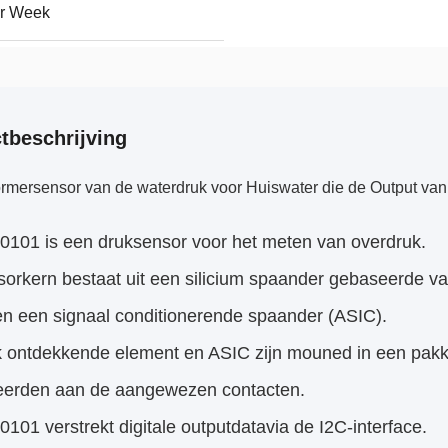
er Week
tbeschrijving
mersensor van de waterdruk voor Huiswater die de Output van 
101 is een druksensor voor het meten van overdruk.
nsorkern bestaat uit een silicium spaander gebaseerde 
en een signaal conditionerende spaander (ASIC).
k ontdekkende element en ASIC zijn mouned in een pakk
feerden aan de aangewezen contacten.
01 verstrekt digitale outputdatavia de I2C-interface.