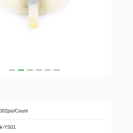
002psi/Count
k-YS01