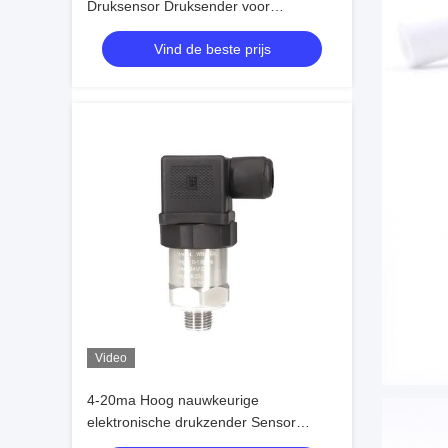
Druksensor Druksender voor
motorprocesbesturing en -
Vind de beste prijs
automatisering
Video
4-20ma Hoog nauwkeurige
elektronische drukzender Sensor
Drukomvormer