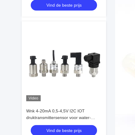
Vind de beste prijs
Video
Wnk 4-20mA 0,5-4,5V I2C IOT
druktransmittersensor voor water-
luchtgas
Vind de beste prijs