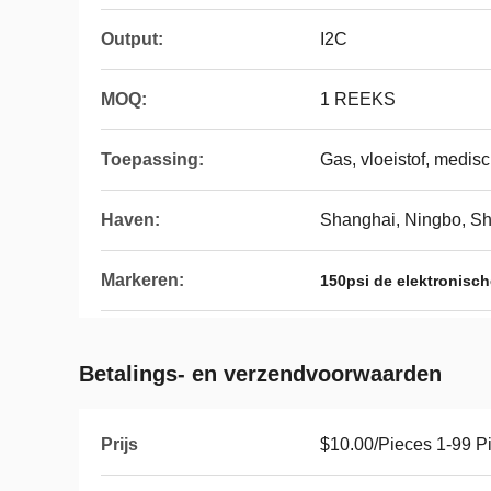
Output:
I2C
MOQ:
1 REEKS
Toepassing:
Gas, vloeistof, medis
Haven:
Shanghai, Ningbo, S
Markeren:
150psi de elektronisc
Betalings- en verzendvoorwaarden
Prijs
$10.00/Pieces 1-99 P