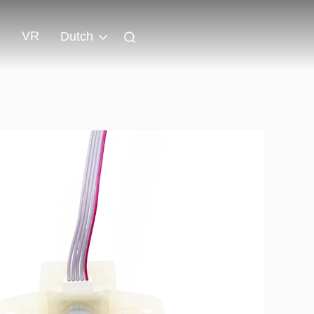
VR
Dutch