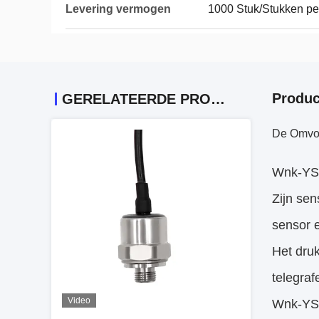
Levering vermogen
1000 Stuk/Stukken p
Produc
GERELATEERDE PRODUCTEN
De Omvor
Wnk-YS0
Zijn se
sensor 
Het dru
telegra
Video
Wnk-YS01