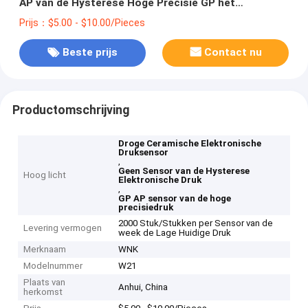
AP van de Hysterese Hoge Precisie GP het
Verzegelen Druk
Prijs：$5.00 - $10.00/Pieces
Beste prijs
Contact nu
Productomschrijving
Droge Ceramische Elektronische
Druksensor
,
Geen Sensor van de Hysterese
Hoog licht
Elektronische Druk
,
GP AP sensor van de hoge
precisiedruk
2000 Stuk/Stukken per Sensor van de
Levering vermogen
week de Lage Huidige Druk
Merknaam
WNK
Modelnummer
W21
Plaats van
Anhui, China
herkomst