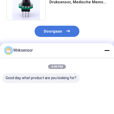
Druksensor, Medische Mems
de Bloeddruksensor van 5VDC
Doorgaan
Wnksensor
Geadviseerde Producten
4:00 PM
Good day, what product are you looking for?
IP65 negatieve
De
De fabriek leve
Druksensor Ss304
Leveringspijpleiding
4.5 van de de
die Ex Bewijs
van WNK 3.3V Mini
Sensorolie van