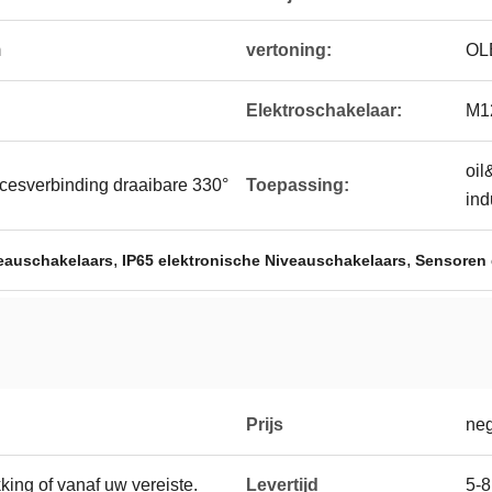
m
vertoning:
OL
Elektroschakelaar:
M1
oil
cesverbinding draaibare 330°
Toepassing:
ind
,
,
eauschakelaars
IP65 elektronische Niveauschakelaars
Sensoren 
Prijs
neg
king of vanaf uw vereiste.
Levertijd
5-8