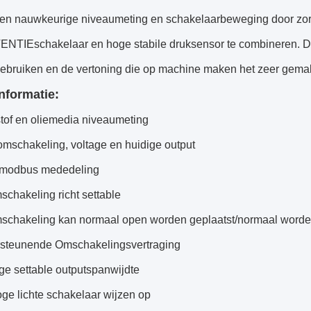
 en nauwkeurige niveaumeting en schakelaarbeweging door zor
TIEschakelaar en hoge stabile druksensor te combineren. De 
bruiken en de vertoning die op machine maken het zeer gemakke
Informatie:
stof en oliemedia niveaumeting
mschakeling, voltage en huidige output
modbus mededeling
chakeling richt settable
schakeling kan normaal open worden geplaatst/normaal worde
steunende Omschakelingsvertraging
ge settable outputspanwijdte
ge lichte schakelaar wijzen op