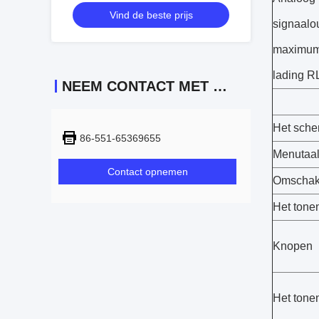
Sensor van de Waterspiegelschakelaar
Vind de beste prijs
met OLED-Indicator
signaalo
maximum
lading R
NEEM CONTACT MET ONS OP
Het sche
86-551-65369655
Menutaa
Contact opnemen
Omschake
Het tone
Knopen
Het tone