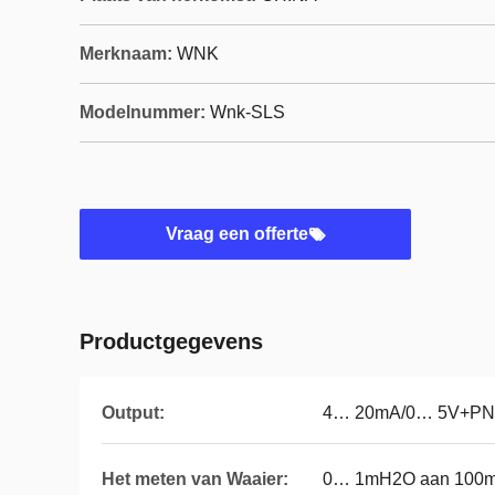
Merknaam:
WNK
Modelnummer:
Wnk-SLS
Vraag een offerte
Productgegevens
Output:
4… 20mA/0… 5V+P
Het meten van Waaier:
0… 1mH2O aan 100