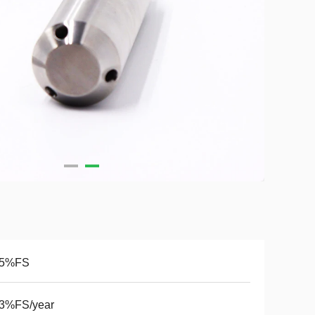
.5%FS
.3%FS/year