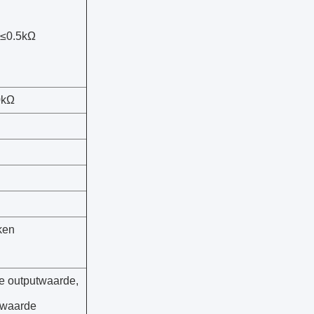
≤0.5kΩ
0kΩ
ken
ge outputwaarde,
kwaarde