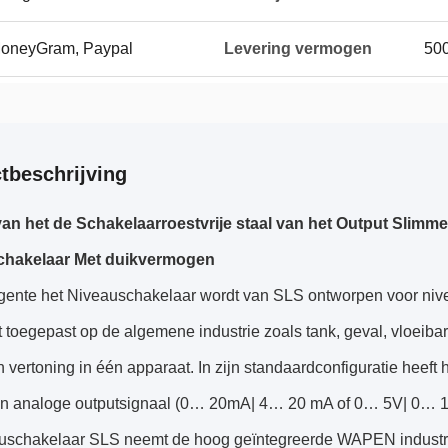
 MoneyGram, Paypal
Levering vermogen
50
tbeschrijving
an het de Schakelaarroestvrije staal van het Output Slimme
chakelaar Met duikvermogen
igente het Niveauschakelaar wordt van SLS ontworpen voor nivea
 toegepast op de algemene industrie zoals tank, geval, vloeibar
 vertoning in één apparaat. In zijn standaardconfiguratie heeft
n analoge outputsignaal (0… 20mA| 4… 20 mA of 0… 5V| 0… 1
uschakelaar SLS neemt de hoog geïntegreerde WAPEN industrie