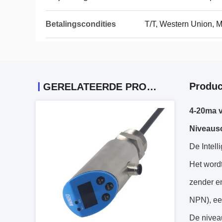
Betalingscondities
T/T, Western Union,
Produc
GERELATEERDE PRODUCTEN
4-20ma v
Niveaus
De Intell
Het wordt
zender en
NPN), ee
De nivea