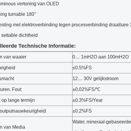
luminous vertoning van OLED
ing turnable 180°
esting met elektroverbinding tegen procesverbinding draaibare 
settable dichtheid
lleerde Technische Informatie:
n van waaier
0… 1mH2O aan 100mH2O
righeid
≤0.5%FS
smacht
12… 30V gelijkstroom
uren. Fout
±0.02%FS/℃
it op lange termijn
±0.3%FS/Year
outputnauwkeurigheid
±0.2%FS
Water, mineraal-gebaseerde
n van Media