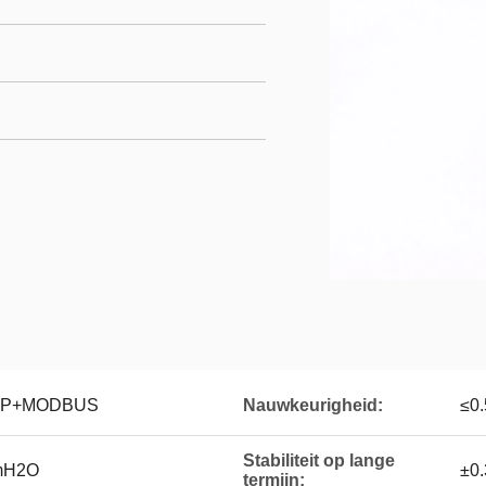
NP+MODBUS
Nauwkeurigheid:
≤0
Stabiliteit op lange
mH2O
±0
termijn: