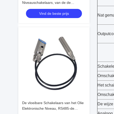
Niveauschakelaars, van de de
vertoningsbrandstof van 0-10V OLED
Vind de beste prijs
het Niveausensor
Nat gema
Outputco
Schakele
Omschak
Het schak
Omschake
De vloeibare Schakelaars van het Olie
De wijze
Elektronische Niveau, RS485-de
Analoog