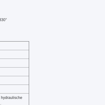
330°
 hydraulische