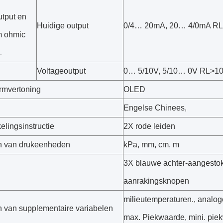
utput en
Huidige output
0/4… 20mA, 20… 4/0mA RL
 ohmic
L
Voltageoutput
0… 5/10V, 5/10… 0V RL>1
rmvertoning
OLED
l
Engelse Chinees,
lingsinstructie
2X rode leiden
n van drukeenheden
kPa, mm, cm, m
3X blauwe achter-aangesto
aanrakingsknopen
milieutemperaturen., analo
n van supplementaire variabelen
max. Piekwaarde, mini. pie