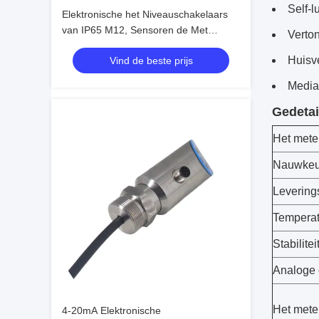
Self-
Elektronische het Niveauschakelaars
van IP65 M12, Sensoren de Met
Verton
duikvermogen van het Roestvrij
Huisv
Vind de beste prijs
staalniveau
Media 
Gedetai
Het mete
Nauwkeu
Levering
Temperat
Stabilite
Analoge 
Het mete
4-20mA Elektronische