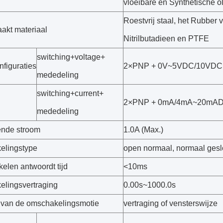
vloeibare en Synthetische ol
Roestvrij staal, het Rubber 
akt materiaal
Nitrilbutadieen en PTFE
switching+voltage+
nfiguraties
2×PNP + 0V~5VDC/10VD
mededeling
switching+current+
2×PNP + 0mA/4mA~20mA
mededeling
nde stroom
1.0A (Max.)
elingstype
open normaal, normaal geslo
elen antwoordt tijd
<10ms
lingsvertraging
0.00s~1000.0s
 van de omschakelingsmotie
vertraging of vensterswijze