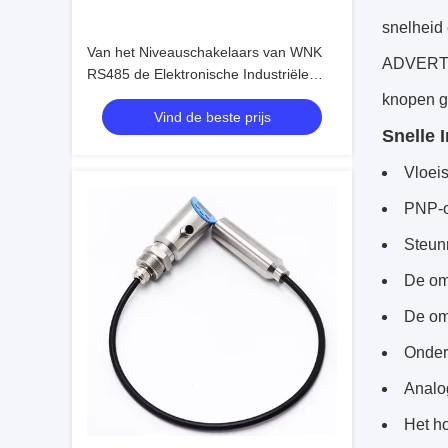
snelheid
Van het Niveauschakelaars van WNK
ADVERTEN
RS485 de Elektronische Industriële
Rang voor Vloeibare Olie
knopen ge
Vind de beste prijs
Snelle 
Vloei
PNP-o
Steun
De oms
De om
Onder
Analo
Het ho