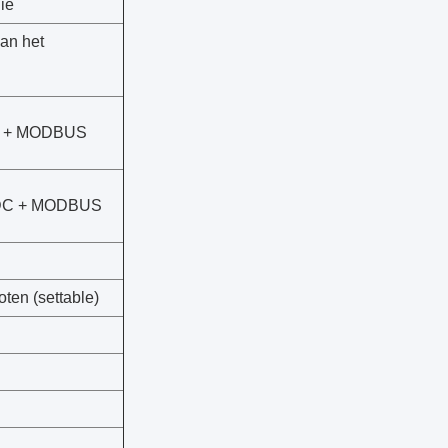
ie
van het
C + MODBUS
DC + MODBUS
ten (settable)