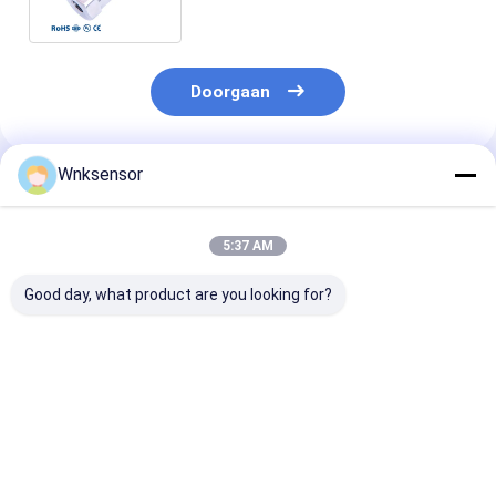
Gaswater
Doorgaan
Wnksensor
Geadviseerde Producten
5:37 AM
Good day, what product are you looking for?
WNK81ma IOT
WNK Low Cost
WNK 0,5-4,5 V
druksensor 4-20mA
0.5~4.5V Uitgang
luchtcompres
0-5V uitgang voor
Compacte
Druksensor
watervrachtwagen
Druksensor voor
Druksender vo
stookolierem CE
Lucht Gas Olie
motorprocesb
Beste prijs
Beste prijs
Beste pri
ROHS
en -automatis