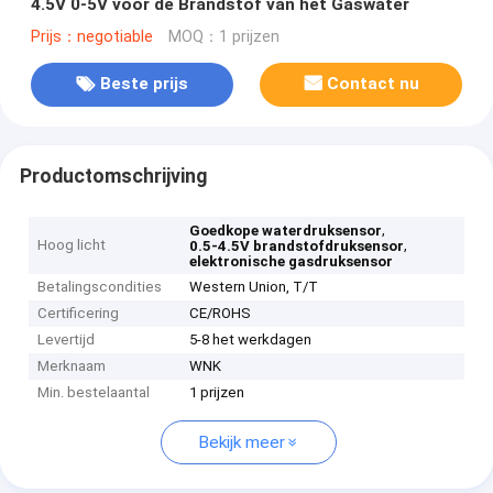
4.5V 0-5V voor de Brandstof van het Gaswater
Prijs：negotiable
MOQ：1 prijzen
Beste prijs
Contact nu
Productomschrijving
,
Goedkope waterdruksensor
Hoog licht
,
0.5-4.5V brandstofdruksensor
elektronische gasdruksensor
Betalingscondities
Western Union, T/T
Certificering
CE/ROHS
Levertijd
5-8 het werkdagen
Merknaam
WNK
Min. bestelaantal
1 prijzen
Bekijk meer