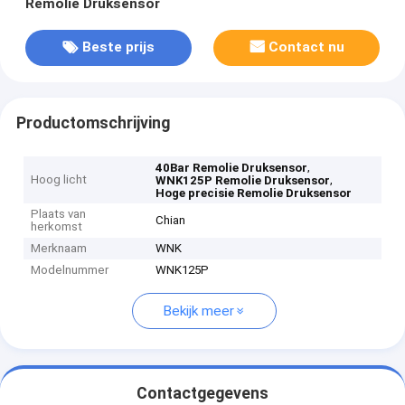
Remolie Druksensor
Beste prijs
Contact nu
Productomschrijving
,
40Bar Remolie Druksensor
Hoog licht
,
WNK125P Remolie Druksensor
Hoge precisie Remolie Druksensor
Plaats van
Chian
herkomst
Merknaam
WNK
Modelnummer
WNK125P
Bekijk meer
Contactgegevens