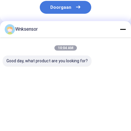
Doorgaan
Wnksensor
Geadviseerde Producten
10:04 AM
Good day, what product are you looking for?
WNK81ma IOT
WNK Low Cost
WNK 0,5-4,5 V
druksensor 4-20mA
0.5~4.5V Uitgang
luchtcompres
0-5V uitgang voor
Compacte
Druksensor
watervrachtwagen
Druksensor voor
Druksender vo
stookolierem CE
Lucht Gas Olie
motorprocesb
Beste prijs
Beste prijs
Beste pri
ROHS
en -automatis